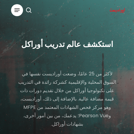
Ski
Menu
t
search
Close
mai
Menu
conten
استكشف عالم تدريب أوراكل
لأكثر من 25 عامًا، وضعت أوراديست نفسها في
السوق المحلية والإقليمية كشركة رائدة في التدريب
على تكنولوجيا أوراكل من خلال تقديم دورات ذات
قيمة مضافة عالية. بالإضافة إلى ذلك، أوراديست،
وهو مركز فحص الشهادات المعتمد من MFPE
وPearson Vue؛ يدعمك، من بين أمور أخرى،
بشهادات أوراكل.