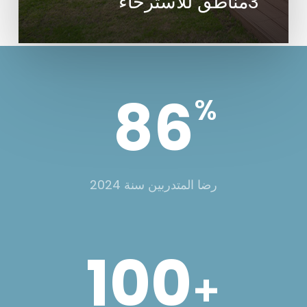
3مناطق للاسترخاء
86
%
رضا المتدربين سنة 2024
100
+