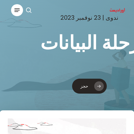
Ski
Menu
t
search
ندوى | 23 نوفمبر 2023
Close
mai
Menu
conten
حلة البيانات
حجز