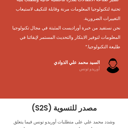
تحتية لتكنولوجيا المعلومات مرنة وقابلة للتكيف لاستيعاب
التغييرات الضرورية.
نحن نستفيد من خبرة أوراديست المثبتة في مجال تكنولوجيا
المعلومات لتوفير الابتكار والتحديث المستمر لإبقائنا في
طليعة التكنولوجيا.”
السيد محمد علي الذوادي
أوريدو تونس
مصدر للتسوية (S2S)
وشدد محمد علي على متطلبات أوريدو تونس فيما يتعلق