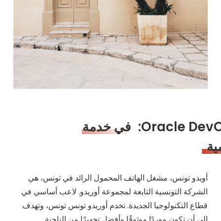
Oracle DevO
في خدمة
مية
أويدو تونس، مشغل الهاتف المحمول الرائد في تونس، هي
الشركة التونسية التابعة لمجموعة أوريدو. لاعب أساسي في
قطاع التكنولوجيا الجديدة. تخدم أوريدو تونس تونس، وتهدف
إلى أن تكون موردًا موثوقًا وأفضل تجهيزًا من الناحية