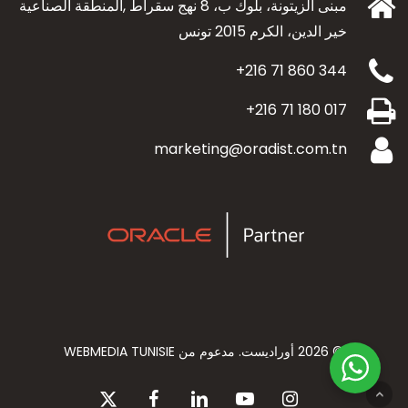
مبنى الزيتونة، بلوك ب، 8 نهج سقراط ,المنطقة الصناعية
خير الدين،
الكرم 2015 تونس
+216 71 860 344
+216 71 180 017
marketing@oradist.com.tn
© 2026 أوراديست. مدعوم من WEBMEDIA TUNISIE
Facebook
X-
Linkedin
Youtube
Instagram