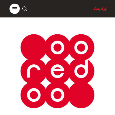
Ski
Menu
t
search
Close
mai
Menu
conten