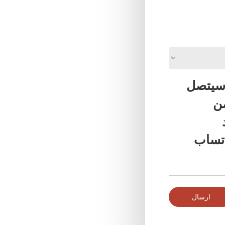
 سيتصل
من
fo أو عبر الواتساب