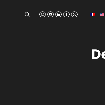
search
Instagram
Youtube
Linkedin
Facebook
X-
Twitter
Hit enter to search or ESC to close
De