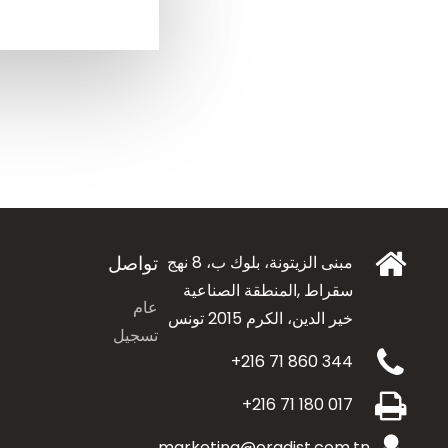
تواصل
مبنى الزيتونة، بلوك ب، 8 نهج
سقراط ,المنطقة الصناعية
عام
خير الدين،
الكرم 2015 تونس
تسجيل
+216 71 860 344
+216 71 180 017
marketing@oradist.com.tn