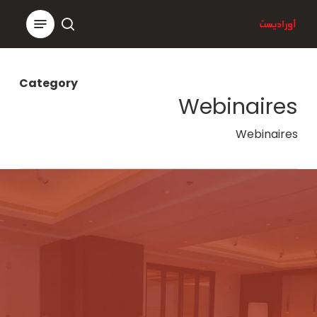
Ski
Menu
t
search
Close
mai
Menu
conten
Category
Webinaires
Webinaires