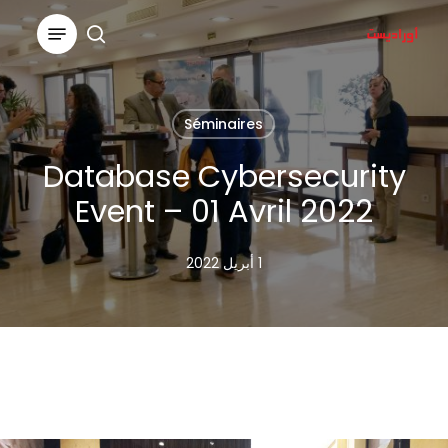
Ski
Menu
t
search
Close
mai
Menu
conten
Séminaires
Database Cybersecurity
Event – 01 Avril 2022
1 أبريل 2022